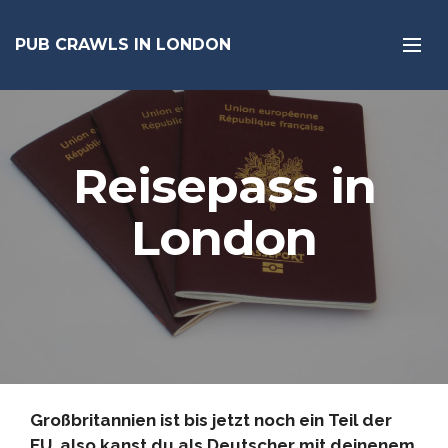
PUB CRAWLS IN LONDON
Reisepass in
London
Großbritannien ist bis jetzt noch ein Teil der
EU, also kanst du als Deutscher mit deinenem