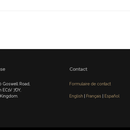
se
Contact
0 Goswell Road,
Formulaire de contact
 EC1V 7DY,
 Kingdom.
English
|
Français
|
Español