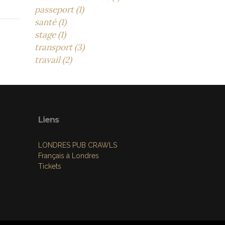
passeport (1)
santé (1)
stage (1)
transport (3)
travail (2)
Liens
LONDRES PUB CRAWLS
Français à Londres
Tickets