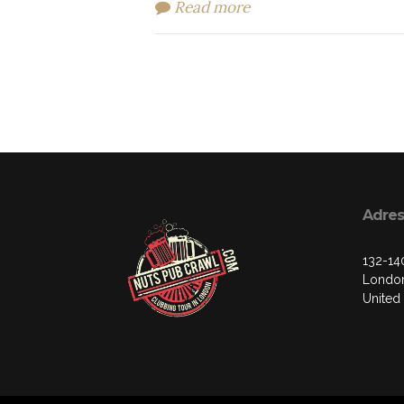
Read more
Adres
132-14
London
United