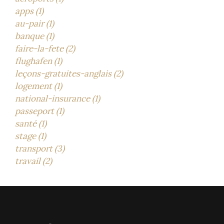
apps (1)
au-pair (1)
banque (1)
faire-la-fete (2)
flughafen (1)
leçons-gratuites-anglais (2)
logement (1)
national-insurance (1)
passeport (1)
santé (1)
stage (1)
transport (3)
travail (2)